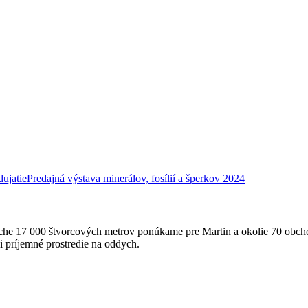
ujatie
Predajná výstava minerálov, fosílií a šperkov 2024
loche 17 000 štvorcových metrov ponúkame pre Martin a okolie 70 obc
i príjemné prostredie na oddych.