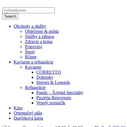
Obchody a služby
Oblečenie & móda
Služby a zábava
Zdravie a krása
Potraviny
Šport
Rôzne
Kaviarne a reštaurácie
Kaviarne
CORRETTO
Dobrotky
Heroes & Legends
Reštaurácie
Panda – Ázijské špeciality
Pizzéria Benvenuto
Veselý zemiačik
Kino
Orientačný plán
Darčeková karta