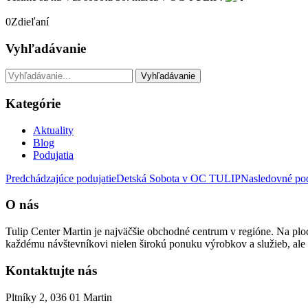
0
Zdieľaní
Vyhľadávanie
Kategórie
Aktuality
Blog
Podujatia
Predchádzajúce podujatie
Detská Sobota v OC TULIP
Nasledovné pod
O nás
Tulip Center Martin je najväčšie obchodné centrum v regióne. Na p
každému návštevníkovi nielen širokú ponuku výrobkov a služieb, ale 
Kontaktujte nás
Pltníky 2, 036 01 Martin