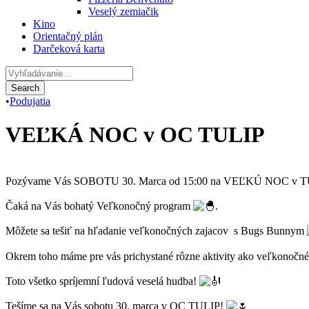
Veselý zemiačik
Kino
Orientačný plán
Darčeková karta
•
Podujatia
VEĽKÁ NOC v OC TULIP
Pozývame Vás SOBOTU 30. Marca od 15:00 na VEĽKÚ NOC v T
Čaká na Vás bohatý Veľkonočný program
.
Môžete sa tešiť na hľadanie veľkonočných zajacov s Bugs Bunnym
Okrem toho máme pre vás prichystané rôzne aktivity ako veľkonočné t
Toto všetko spríjemní ľudová veselá hudba!
Tešíme sa na Vás sobotu 30. marca v OC TULIP!