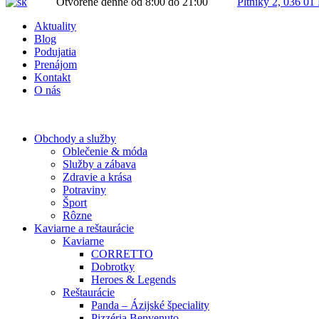
Otvorené denne od 8:00 do 21:00
Pltníky 2, 036 01
Aktuality
Blog
Podujatia
Prenájom
Kontakt
O nás
Obchody a služby
Oblečenie & móda
Služby a zábava
Zdravie a krása
Potraviny
Šport
Rôzne
Kaviarne a reštaurácie
Kaviarne
CORRETTO
Dobrotky
Heroes & Legends
Reštaurácie
Panda – Ázijské špeciality
Pizzéria Benvenuto