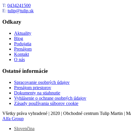
T:
0434241500
E:
tulip@tulip.sk
Odkazy
Aktuality
Blog
Podujatia
Prenájom
Kontakt
O nás
Ostatné informácie
Spracovanie osobných údajov
Prenájom priestorov
Dokumenty na stiahnutie
Vyhlásenie o ochrane osobných údajov
Zásady používania súborov cookie
Všetky práva vyhradené | 2020 | Obchodné centrum Tulip Martin | 
Alfa Group
Slovenčina