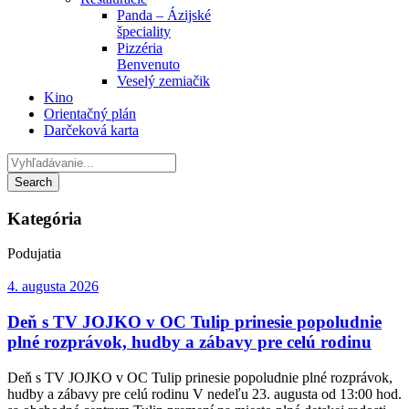
Panda – Ázijské
špeciality
Pizzéria
Benvenuto
Veselý zemiačik
Kino
Orientačný plán
Darčeková karta
Kategória
Podujatia
4. augusta 2026
Deň s TV JOJKO v OC Tulip prinesie popoludnie
plné rozprávok, hudby a zábavy pre celú rodinu
Deň s TV JOJKO v OC Tulip prinesie popoludnie plné rozprávok,
hudby a zábavy pre celú rodinu V nedeľu 23. augusta od 13:00 hod.