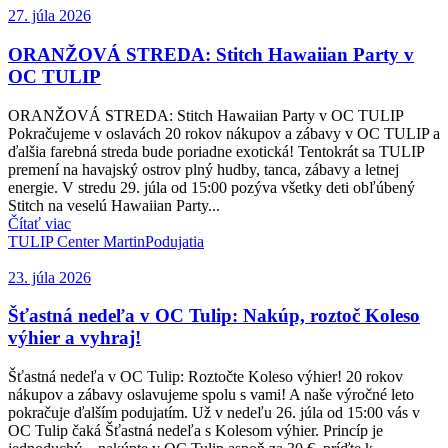
27. júla 2026
ORANŽOVÁ STREDA: Stitch Hawaiian Party v
OC TULIP
ORANŽOVÁ STREDA: Stitch Hawaiian Party v OC TULIP
Pokračujeme v oslavách 20 rokov nákupov a zábavy v OC TULIP a
ďalšia farebná streda bude poriadne exotická! Tentokrát sa TULIP
premení na havajský ostrov plný hudby, tanca, zábavy a letnej
energie. V stredu 29. júla od 15:00 pozýva všetky deti obľúbený
Stitch na veselú Hawaiian Party...
Čítať viac
TULIP Center Martin
Podujatia
23. júla 2026
Šťastná nedeľa v OC Tulip: Nakúp, roztoč Koleso
výhier a vyhraj!
Šťastná nedeľa v OC Tulip: Roztočte Koleso výhier! 20 rokov
nákupov a zábavy oslavujeme spolu s vami! A naše výročné leto
pokračuje ďalším podujatím. Už v nedeľu 26. júla od 15:00 vás v
OC Tulip čaká Šťastná nedeľa s Kolesom výhier. Princíp je