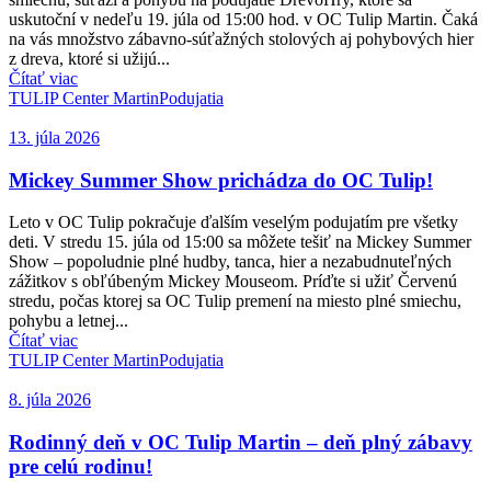
uskutoční v nedeľu 19. júla od 15:00 hod. v OC Tulip Martin. Čaká
na vás množstvo zábavno-súťažných stolových aj pohybových hier
z dreva, ktoré si užijú...
Čítať viac
TULIP Center Martin
Podujatia
13. júla 2026
Mickey Summer Show prichádza do OC Tulip!
Leto v OC Tulip pokračuje ďalším veselým podujatím pre všetky
deti. V stredu 15. júla od 15:00 sa môžete tešiť na Mickey Summer
Show – popoludnie plné hudby, tanca, hier a nezabudnuteľných
zážitkov s obľúbeným Mickey Mouseom. Príďte si užiť Červenú
stredu, počas ktorej sa OC Tulip premení na miesto plné smiechu,
pohybu a letnej...
Čítať viac
TULIP Center Martin
Podujatia
8. júla 2026
Rodinný deň v OC Tulip Martin – deň plný zábavy
pre celú rodinu!