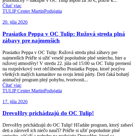
jednoduchý – nakúpte v OC Tulip aspoň za 30 €, príďte k...
Čítať viac
TULIP Center Martin
Podujatia
20. júla 2026
Prasiatko Peppa v OC Tulip: Ružová streda plná
zábavy pre najmenších
Prasiatko Peppa v OC Tulip: Ružová streda plná zábavy pre
najmenších Príďte si užiť veselé popoludnie plné smiechu, hier a
ružovej atmosféry! V stredu 22. júla od 15:00 sa OC Tulip premení
na rozprávkový svet obľúbeného Prasiatka Peppa, ktoré pozýva
všetkých malých kamarátov na svoju letnú párty. Deti čaká bohatý
animačný program plný pohybu, tvorivosti...
Čítať viac
TULIP Center Martin
Podujatia
17. júla 2026
DrevoHry prichádzajú do OC Tulip!
DrevoHry prichádzajú do OC Tulip! Hľadáte program, ktorý zabaví
deti a zároveň ich niečo naučí? Príďte si užiť popoludnie plné
smiechu, súťaží a pohybu na podujatie DrevoHry, ktoré sa