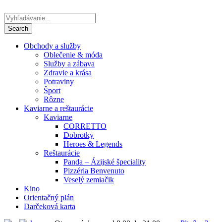
Obchody a služby
Oblečenie & móda
Služby a zábava
Zdravie a krása
Potraviny
Šport
Rôzne
Kaviarne a reštaurácie
Kaviarne
CORRETTO
Dobrotky
Heroes & Legends
Reštaurácie
Panda – Ázijské špeciality
Pizzéria Benvenuto
Veselý zemiačik
Kino
Orientačný plán
Darčeková karta