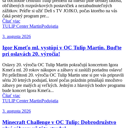
sa obchodné centrum Tulip premení na miesto plné detskej radosti,
obľúbených rozprávkových postavičiek a nezabudnuteľných
zážitkov. Príďte si užiť Deň s TV JOJKO, počas ktorého na vás
čaká pestrý program pre...
Čítať viac
TULIP Center Martin
Podujatia
3. augusta 2026
Igor Kmeťo ml. vystúpi v OC Tulip Martin. Buďte
pri oslavách 20. výročia!
Oslavy 20. výročia OC Tulip Martin pokračujú koncertom Igora
Kmeťa ml. 20 rokov nákupov a zábavy si zaslúži poriadnu oslavu!
Pri príležitosti 20. výročia OC Tulip Martin sme si pre vás pripravili
sériu 20 letných podujatí, ktoré počas prázdnin prinášajú množstvo
zábavy pre malých aj veľkých. Jedným z hlavných bodov programu
bude koncert Igora Kmeťa...
Čítať viac
TULIP Center Martin
Podujatia
3. augusta 2026
Minecraft Challenge v OC Tulip: Dobrodružstvo