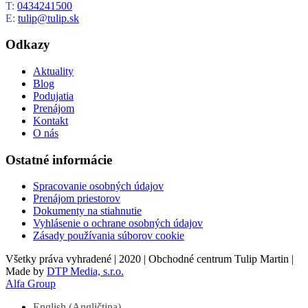
T:
0434241500
E:
tulip@tulip.sk
Odkazy
Aktuality
Blog
Podujatia
Prenájom
Kontakt
O nás
Ostatné informácie
Spracovanie osobných údajov
Prenájom priestorov
Dokumenty na stiahnutie
Vyhlásenie o ochrane osobných údajov
Zásady používania súborov cookie
Všetky práva vyhradené | 2020 | Obchodné centrum Tulip Martin |
Made by
DTP Media, s.r.o.
Alfa Group
English
(
Angličtina
)