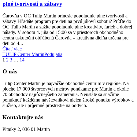
plné tvorivosti a zábavy
Čarovňa v OC Tulip Martin prinesie popoludnie plné tvorivosti a
zábavy Hľadáte program pre deti na prvú júlovú sobotu? Príďte do
OC Tulip Martin a zažite popoludnie plné kreativity, farieb a dobrej
nálady. V sobotu 4. júla od 15:00 sa v priestoroch obchodného
centra uskutoční obľúbená Čarovňa – kreatívna dielňa určená pre
deti od 4...
Čítať viac
TULIP Center Martin
Podujatia
1
2
3
…
14
O nás
Tulip Center Martin je najväčšie obchodné centrum v regióne. Na
ploche 17 000 štvorcových metrov ponúkame pre Martin a okolie
70 obchodov najrôznejšieho zamerania. Neustále sa snažíme
ponúknuť každému návštevníkovi nielen širokú ponuku výrobkov a
služieb, ale i príjemné prostredie na oddych.
Kontaktujte nás
Pltníky 2, 036 01 Martin