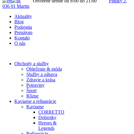
Otvorené denne od 8:00 do 21:00
Pltníky 2,
036 01 Martin
Aktuality
Blog
Podujatia
Prenájom
Kontakt
O nás
Obchody a služby
Oblečenie & móda
Služby a zábava
Zdravie a krása
Potraviny
Šport
Rôzne
Kaviarne a reštaurácie
Kaviarne
CORRETTO
Dobrotky
Heroes &
Legends
Reštaurácie