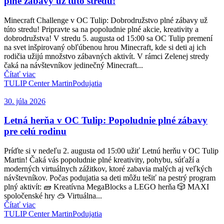
plné zábavy už túto stredu!
Minecraft Challenge v OC Tulip: Dobrodružstvo plné zábavy už
túto stredu! Pripravte sa na popoludnie plné akcie, kreativity a
dobrodružstva! V stredu 5. augusta od 15:00 sa OC Tulip premení
na svet inšpirovaný obľúbenou hrou Minecraft, kde si deti aj ich
rodičia užijú množstvo zábavných aktivít. V rámci Zelenej stredy
čaká na návštevníkov jedinečný Minecraft...
Čítať viac
TULIP Center Martin
Podujatia
30. júla 2026
Letná herňa v OC Tulip: Popoludnie plné zábavy
pre celú rodinu
Príďte si v nedeľu 2. augusta od 15:00 užiť Letnú herňu v OC Tulip
Martin! Čaká vás popoludnie plné kreativity, pohybu, súťaží a
moderných virtuálnych zážitkov, ktoré zabavia malých aj veľkých
návštevníkov. Počas podujatia sa deti môžu tešiť na pestrý program
plný aktivít: 🧱 Kreatívna MegaBlocks a LEGO herňa 🎲 MAXI
spoločenské hry 🥽 Virtuálna...
Čítať viac
TULIP Center Martin
Podujatia