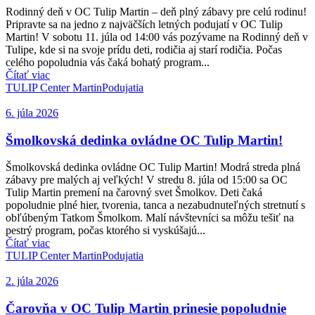
Rodinný deň v OC Tulip Martin – deň plný zábavy pre celú rodinu!
Pripravte sa na jedno z najväčších letných podujatí v OC Tulip
Martin! V sobotu 11. júla od 14:00 vás pozývame na Rodinný deň v
Tulipe, kde si na svoje prídu deti, rodičia aj starí rodičia. Počas
celého popoludnia vás čaká bohatý program...
Čítať viac
TULIP Center Martin
Podujatia
6. júla 2026
Šmolkovská dedinka ovládne OC Tulip Martin!
Šmolkovská dedinka ovládne OC Tulip Martin! Modrá streda plná
zábavy pre malých aj veľkých! V stredu 8. júla od 15:00 sa OC
Tulip Martin premení na čarovný svet Šmolkov. Deti čaká
popoludnie plné hier, tvorenia, tanca a nezabudnuteľných stretnutí s
obľúbeným Tatkom Šmolkom. Malí návštevníci sa môžu tešiť na
pestrý program, počas ktorého si vyskúšajú...
Čítať viac
TULIP Center Martin
Podujatia
2. júla 2026
Čarovňa v OC Tulip Martin prinesie popoludnie