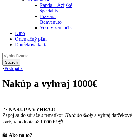
Panda – Ázijské
špeciality
Pizzéria
Benvenuto
Veselý zemiačik
Kino
Orientačný plán
Darčeková karta
•
Podujatia
Nakúp a vyhraj 1000€
🎉
NAKÚP A VYHRAJ!
Zapoj sa do súťaže s tematikou
Hurá do školy
a vyhraj darčekové
karty v hodnote až
1 000 €
! 💳
🛍️
Ako na to?