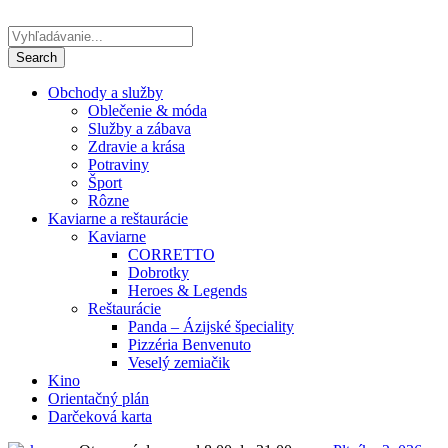
Obchody a služby
Oblečenie & móda
Služby a zábava
Zdravie a krása
Potraviny
Šport
Rôzne
Kaviarne a reštaurácie
Kaviarne
CORRETTO
Dobrotky
Heroes & Legends
Reštaurácie
Panda – Ázijské špeciality
Pizzéria Benvenuto
Veselý zemiačik
Kino
Orientačný plán
Darčeková karta