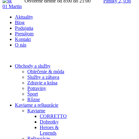
Otvorené denne od 8:00 do 21:00
Pltníky 2, 036
01 Martin
Aktuality
Blog
Podujatia
Prenájom
Kontakt
O nás
Obchody a služby
Oblečenie & móda
Služby a zábava
Zdravie a krása
Potraviny
Šport
Rôzne
Kaviarne a reštaurácie
Kaviarne
CORRETTO
Dobrotky
Heroes &
Legends
Reštaurácie