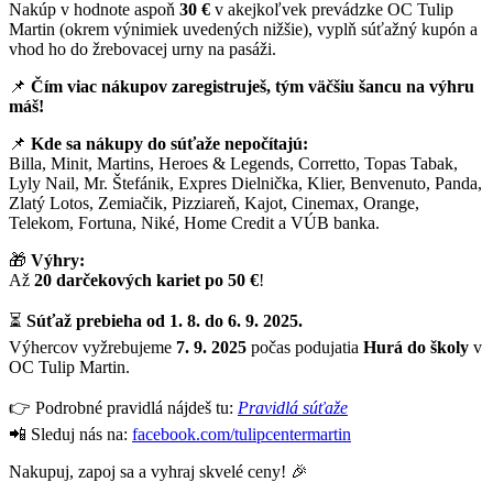
Nakúp v hodnote aspoň
30 €
v akejkoľvek prevádzke OC Tulip
Martin (okrem výnimiek uvedených nižšie), vyplň súťažný kupón a
vhod ho do žrebovacej urny na pasáži.
📌
Čím viac nákupov zaregistruješ, tým väčšiu šancu na výhru
máš!
📌
Kde sa nákupy do súťaže nepočítajú:
Billa, Minit, Martins, Heroes & Legends, Corretto, Topas Tabak,
Lyly Nail, Mr. Štefánik, Expres Dielnička, Klier, Benvenuto, Panda,
Zlatý Lotos, Zemiačik, Pizziareň, Kajot, Cinemax, Orange,
Telekom, Fortuna, Niké, Home Credit a VÚB banka.
🎁
Výhry:
Až
20 darčekových kariet po 50 €
!
⏳
Súťaž prebieha od 1. 8. do 6. 9. 2025.
Výhercov vyžrebujeme
7. 9. 2025
počas podujatia
Hurá do školy
v
OC Tulip Martin.
👉 Podrobné pravidlá nájdeš tu:
Pravidlá súťaže
📲 Sleduj nás na:
facebook.com/tulipcentermartin
Nakupuj, zapoj sa a vyhraj skvelé ceny! 🎉