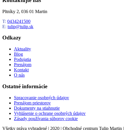
Kontaktujte nás
Pltníky 2, 036 01 Martin
T:
0434241500
E:
tulip@tulip.sk
Odkazy
Aktuality
Blog
Podujatia
Prenájom
Kontakt
O nás
Ostatné informácie
Spracovanie osobných údajov
Prenájom priestorov
Dokumenty na stiahnutie
Vyhlásenie o ochrane osobných údajov
Zásady používania súborov cookie
Všetky práva vyhradené | 2020 | Obchodné centrum Tulip Martin |