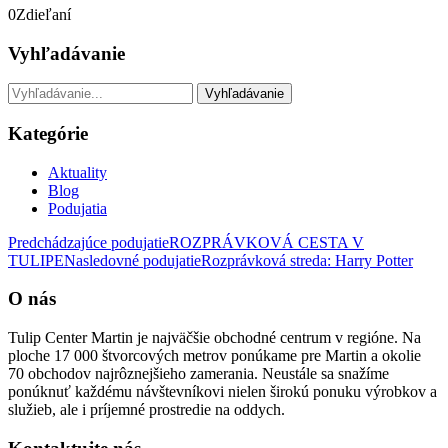
0
Zdieľaní
Vyhľadávanie
Kategórie
Aktuality
Blog
Podujatia
Predchádzajúce podujatie
ROZPRÁVKOVÁ CESTA V
TULIPE
Nasledovné podujatie
Rozprávková streda: Harry Potter
O nás
Tulip Center Martin je najväčšie obchodné centrum v regióne. Na
ploche 17 000 štvorcových metrov ponúkame pre Martin a okolie
70 obchodov najrôznejšieho zamerania. Neustále sa snažíme
ponúknuť každému návštevníkovi nielen širokú ponuku výrobkov a
služieb, ale i príjemné prostredie na oddych.